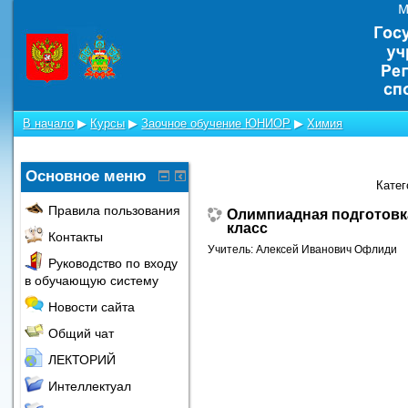
В начало
▶
Курсы
▶
Заочное обучение ЮНИОР
▶
Химия
Основное меню
Катег
Правила пользования
Олимпиадная подготовк
класс
Контакты
Учитель:
Алексей Иванович Офлиди
Руководство по входу
в обучающую систему
Новости сайта
Общий чат
ЛЕКТОРИЙ
Интеллектуал