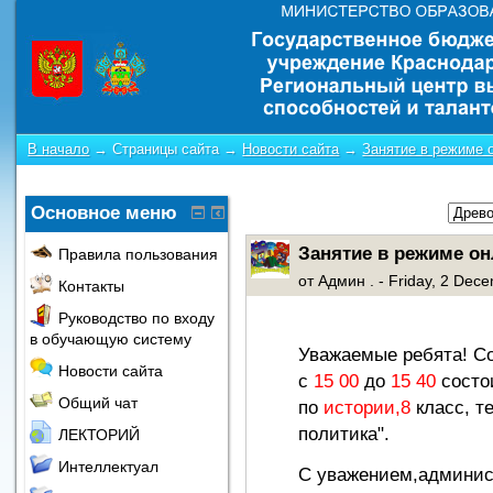
В начало
→
Страницы сайта
→
Новости сайта
→
Занятие в режиме 
Основное меню
Занятие в режиме он
Правила пользования
от
Админ .
- Friday, 2 Dec
Контакты
Руководство по входу
в обучающую систему
Уважаемые ребята! С
Новости сайта
с
15 00
до
15 40
состо
Общий чат
по
истории,8
класс, т
политика".
ЛЕКТОРИЙ
Интеллектуал
С уважением,админист