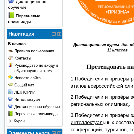
Дистанционное
обучение
Перечневые
олимпиады
Навигация
В начало
Дистанционные курсы д
ля о
11 классов
Правила пользования
Контакты
Руководство по входу в
Претендовать на
обучающую систему
Новости сайта
1.Победители и призёры р
Общий чат
этапов всероссийской ол
ЛЕКТОРИЙ
2.Победители и призёры з
Интеллектуал
региональных олимпиад.
Дистанционное обучение
Перечневые олимпиады
3.Победители и призёры з
Курсы
интеллектуал
ьных состяза
конференций, турниров, с
Элементы курса