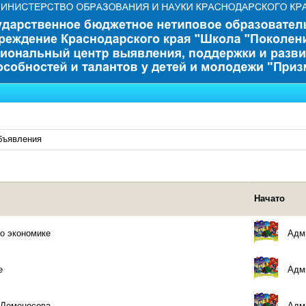
бъявления
Начато
о экономике
Адми
е
Адми
 Ломоносова
Адми