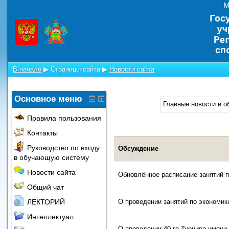
В начало
▶
Страницы сайта
▶
Новости сайта
Основное меню
Главные новости и о
Правила пользования
Контакты
Руководство по входу
Обсуждение
в обучающую систему
Новости сайта
Обновлённое расписание занятий п
Общий чат
О проведении занятий по экономик
ЛЕКТОРИЙ
Интеллектуал
О проведении 40-го Турнира имени