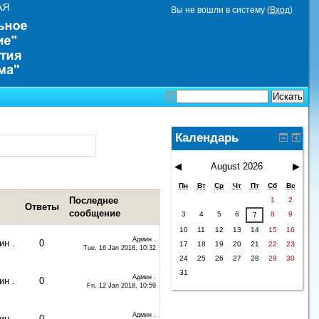
Вы не вошли в систему (
Вход
)
Календарь
◀
August 2026
▶
Пн
Вт
Ср
Чт
Пт
Сб
Вс
Последнее
1
2
Ответы
сообщение
3
4
5
6
8
9
7
10
11
12
13
14
15
16
Админ .
н .
0
17
18
19
20
21
22
23
Tue, 16 Jan 2018, 10:32
24
25
26
27
28
29
30
31
Админ .
н .
0
Fri, 12 Jan 2018, 10:59
Админ .
н .
0