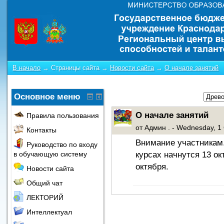
В начало
→
Страницы сайта
→
Новости сайта
→
О начале занятий
Основное меню
О начале занятий
Правила пользования
от
Админ .
- Wednesday, 1 
Контакты
Внимание участникам.
Руководство по входу
курсах начнутся 13 о
в обучающую систему
октября.
Новости сайта
Общий чат
ЛЕКТОРИЙ
Интеллектуал