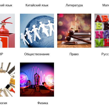
кий язык
Китайский язык
Литература
Мат
ЗР
Обществознание
Право
Русс
логия
Физика