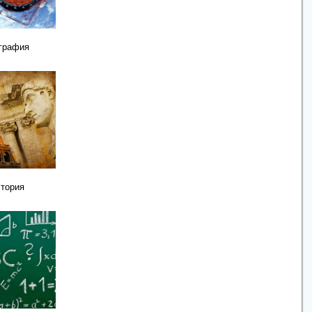
графия
тория