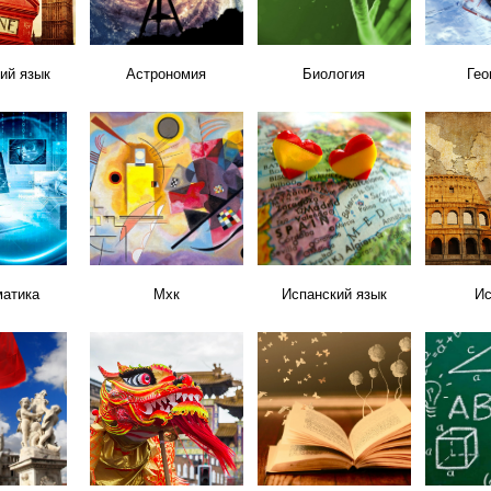
ий язык
Астрономия
Биология
Гео
атика
Мхк
Испанский язык
Ис