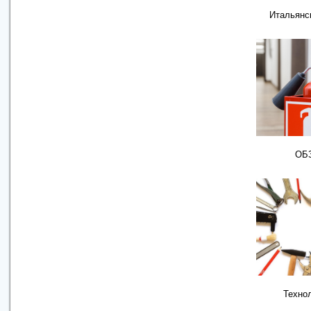
Итальянс
ОБ
Техно