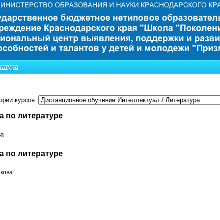
ратура
ории курсов:
а по литературе
ва
а по литературе
кова