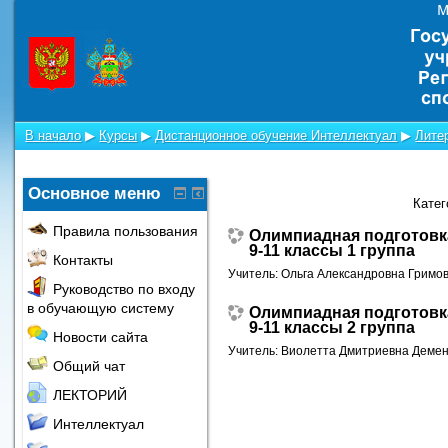
В начало
▶
Курсы
▶
Дистанционное обучение Интеллектуал
▶
Лите
Основное меню
Катег
Правила пользования
Олимпиадная подготовк
9-11 классы 1 группа
Контакты
Учитель:
Ольга Александровна Гримо
Руководство по входу
в обучающую систему
Олимпиадная подготовк
9-11 классы 2 группа
Новости сайта
Учитель:
Виолетта Дмитриевна Демен
Общий чат
ЛЕКТОРИЙ
Интеллектуал